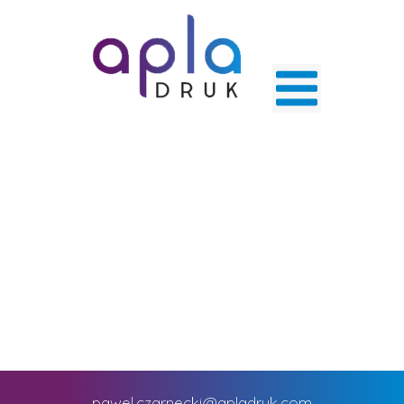
pawel.czarnecki@apladruk.com